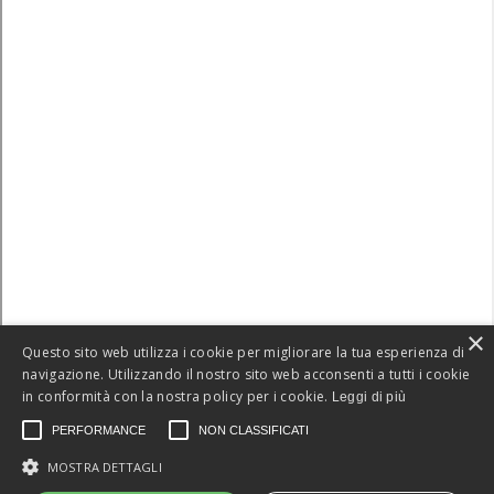
×
Questo sito web utilizza i cookie per migliorare la tua esperienza di
navigazione. Utilizzando il nostro sito web acconsenti a tutti i cookie
in conformità con la nostra policy per i cookie.
Leggi di più
PERFORMANCE
NON CLASSIFICATI
MOSTRA DETTAGLI